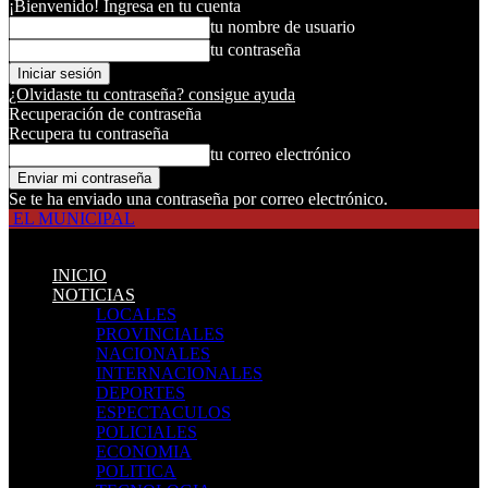
¡Bienvenido! Ingresa en tu cuenta
tu nombre de usuario
tu contraseña
¿Olvidaste tu contraseña? consigue ayuda
Recuperación de contraseña
Recupera tu contraseña
tu correo electrónico
Se te ha enviado una contraseña por correo electrónico.
EL MUNICIPAL
INICIO
NOTICIAS
LOCALES
PROVINCIALES
NACIONALES
INTERNACIONALES
DEPORTES
ESPECTACULOS
POLICIALES
ECONOMIA
POLITICA