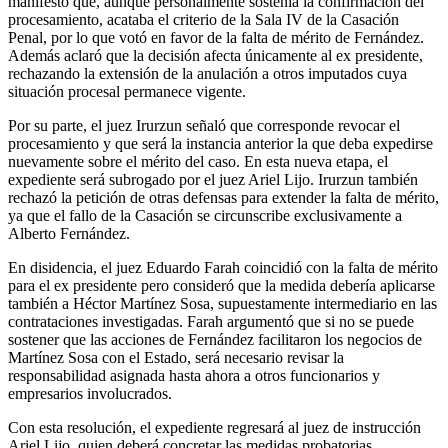
manifestó que, aunque personalmente sostenía la confirmación del
procesamiento, acataba el criterio de la Sala IV de la Casación
Penal, por lo que votó en favor de la falta de mérito de Fernández.
Además aclaró que la decisión afecta únicamente al ex presidente,
rechazando la extensión de la anulación a otros imputados cuya
situación procesal permanece vigente.
Por su parte, el juez Irurzun señaló que corresponde revocar el
procesamiento y que será la instancia anterior la que deba expedirse
nuevamente sobre el mérito del caso. En esta nueva etapa, el
expediente será subrogado por el juez Ariel Lijo. Irurzun también
rechazó la petición de otras defensas para extender la falta de mérito,
ya que el fallo de la Casación se circunscribe exclusivamente a
Alberto Fernández.
En disidencia, el juez Eduardo Farah coincidió con la falta de mérito
para el ex presidente pero consideró que la medida debería aplicarse
también a Héctor Martínez Sosa, supuestamente intermediario en las
contrataciones investigadas. Farah argumentó que si no se puede
sostener que las acciones de Fernández facilitaron los negocios de
Martínez Sosa con el Estado, será necesario revisar la
responsabilidad asignada hasta ahora a otros funcionarios y
empresarios involucrados.
Con esta resolución, el expediente regresará al juez de instrucción
Ariel Lijo, quien deberá concretar las medidas probatorias