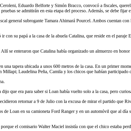
n Ceroleni, Eduardo Belforte y Simón Bracco, convocó a fiscales, querel
ué pruebas se admitirán en esta etapa del proceso. Además, se debe fijar
fiscal general subrogante Tamara Ahimará Pourcel. Ambos cuentan con la a
ir con su papá a la casa de la abuela Catalina, que reside en el paraje 
Allí se enteraron que Catalina había organizado un almuerzo en honor a
s en una tapera ubicada a unos 600 metros de la casa. En un primer mom
Millapi; Laudelina Peña, Camila y los chicos que habían participado d
na.
 dijo que era para saber si Loan había vuelto solo a la casa, pero curi
idieron retornar a 9 de Julio con la excusa de mirar el partido que Riv
s de Loan en su camioneta Ford Ranger y en un automóvil que al día sigu
rque el comisario Walter Maciel insistía con que el chico estaba perdi