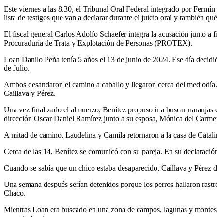
Este viernes a las 8.30, el Tribunal Oral Federal integrado por Fermí
lista de testigos que van a declarar durante el juicio oral y también q
El fiscal general Carlos Adolfo Schaefer integra la acusación junto a 
Procuraduría de Trata y Explotación de Personas (PROTEX).
Loan Danilo Peña tenía 5 años el 13 de junio de 2024. Ese día decidió 
de Julio.
Ambos desandaron el camino a caballo y llegaron cerca del mediodía. 
Caillava y Pérez.
Una vez finalizado el almuerzo, Benítez propuso ir a buscar naranja
dirección Oscar Daniel Ramírez junto a su esposa, Mónica del Carmen 
A mitad de camino, Laudelina y Camila retornaron a la casa de Catali
Cerca de las 14, Benítez se comunicó con su pareja. En su declaración
Cuando se sabía que un chico estaba desaparecido, Caillava y Pérez dec
Una semana después serían detenidos porque los perros hallaron rastro
Chaco.
Mientras Loan era buscado en una zona de campos, lagunas y montes po