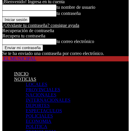
¡Bienvenido! Ingresa en tu cuenta
tu nombre de usuario
tu contraseña
¿Olvidaste tu contraseña? consigue ayuda
Recuperación de contraseña
Recupera tu contraseña
tu correo electrónico
Se te ha enviado una contraseña por correo electrónico.
EL MUNICIPAL
INICIO
NOTICIAS
LOCALES
PROVINCIALES
NACIONALES
INTERNACIONALES
DEPORTES
ESPECTACULOS
POLICIALES
ECONOMIA
POLITICA