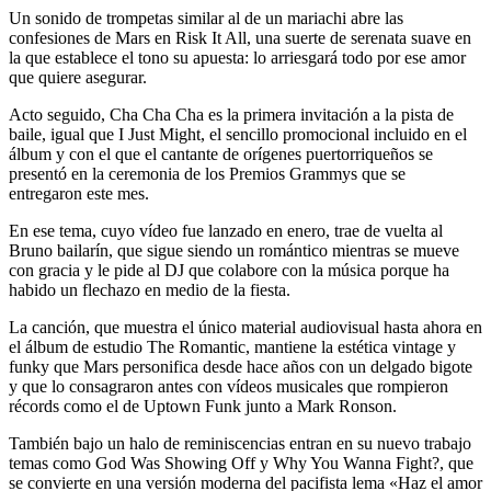
Un sonido de trompetas similar al de un mariachi abre las
confesiones de Mars en Risk It All, una suerte de serenata suave en
la que establece el tono su apuesta: lo arriesgará todo por ese amor
que quiere asegurar.
Acto seguido, Cha Cha Cha es la primera invitación a la pista de
baile, igual que I Just Might, el sencillo promocional incluido en el
álbum y con el que el cantante de orígenes puertorriqueños se
presentó en la ceremonia de los Premios Grammys que se
entregaron este mes.
En ese tema, cuyo vídeo fue lanzado en enero, trae de vuelta al
Bruno bailarín, que sigue siendo un romántico mientras se mueve
con gracia y le pide al DJ que colabore con la música porque ha
habido un flechazo en medio de la fiesta.
La canción, que muestra el único material audiovisual hasta ahora en
el álbum de estudio The Romantic, mantiene la estética vintage y
funky que Mars personifica desde hace años con un delgado bigote
y que lo consagraron antes con vídeos musicales que rompieron
récords como el de Uptown Funk junto a Mark Ronson.
También bajo un halo de reminiscencias entran en su nuevo trabajo
temas como God Was Showing Off y Why You Wanna Fight?, que
se convierte en una versión moderna del pacifista lema «Haz el amor