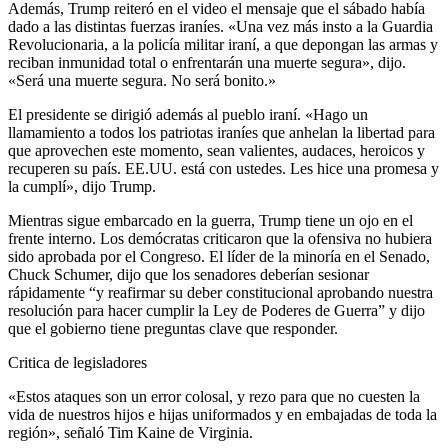
Además, Trump reiteró en el video el mensaje que el sábado había
dado a las distintas fuerzas iraníes. «Una vez más insto a la Guardia
Revolucionaria, a la policía militar iraní, a que depongan las armas y
reciban inmunidad total o enfrentarán una muerte segura», dijo.
«Será una muerte segura. No será bonito.»
El presidente se dirigió además al pueblo iraní. «Hago un
llamamiento a todos los patriotas iraníes que anhelan la libertad para
que aprovechen este momento, sean valientes, audaces, heroicos y
recuperen su país. EE.UU. está con ustedes. Les hice una promesa y
la cumplí», dijo Trump.
Mientras sigue embarcado en la guerra, Trump tiene un ojo en el
frente interno. Los demócratas criticaron que la ofensiva no hubiera
sido aprobada por el Congreso. El líder de la minoría en el Senado,
Chuck Schumer, dijo que los senadores deberían sesionar
rápidamente “y reafirmar su deber constitucional aprobando nuestra
resolución para hacer cumplir la Ley de Poderes de Guerra” y dijo
que el gobierno tiene preguntas clave que responder.
Critica de legisladores
«Estos ataques son un error colosal, y rezo para que no cuesten la
vida de nuestros hijos e hijas uniformados y en embajadas de toda la
región», señaló Tim Kaine de Virginia.