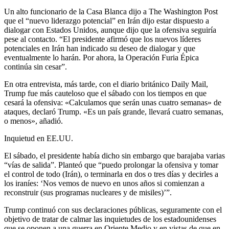
Un alto funcionario de la Casa Blanca dijo a The Washington Post
que el “nuevo liderazgo potencial” en Irán dijo estar dispuesto a
dialogar con Estados Unidos, aunque dijo que la ofensiva seguiría
pese al contacto. “El presidente afirmó que los nuevos líderes
potenciales en Irán han indicado su deseo de dialogar y que
eventualmente lo harán. Por ahora, la Operación Furia Épica
continúa sin cesar”.
En otra entrevista, más tarde, con el diario británico Daily Mail,
Trump fue más cauteloso que el sábado con los tiempos en que
cesará la ofensiva: «Calculamos que serán unas cuatro semanas» de
ataques, declaró Trump. «Es un país grande, llevará cuatro semanas,
o menos», añadió.
Inquietud en EE.UU.
El sábado, el presidente había dicho sin embargo que barajaba varias
“vías de salida”. Planteó que “puedo prolongar la ofensiva y tomar
el control de todo (Irán), o terminarla en dos o tres días y decirles a
los iraníes: ‘Nos vemos de nuevo en unos años si comienzan a
reconstruir (sus programas nucleares y de misiles)’”.
Trump continuó con sus declaraciones públicas, seguramente con el
objetivo de tratar de calmar las inquietudes de los estadounidenses
que se oponen a una guerra en Oriente Medio y en vistas de que en