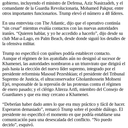
gobierno, incluyendo el ministro de Defensa, Aziz Nasirzadeh, y el
comandante de la Guardia Revolucionaria, Mohamed Pakpur, entre
otros importantes funcionarios. Trump elevó el número a 48 líderes.
En una entrevista con The Atlantic, dijo que el operativo continúa
“sin cesar” mientras evalúa contactos con las nuevas autoridades
iraníes. “Quieren hablar, y yo he accedido a hacerlo”, dijo desde su
club Mar-a-Lago, en Palm Beach, desde donde siguió los detalles de
la ofensiva militar.
Trump no especificó con quiénes podría establecer contacto.
Aunque el régimen de los ayatollahs aún no designó al sucesor de
Khamenei, las autoridades nombraron a un triunvirato que dirigirá el
país hasta la elección del nuevo líder supremo, integrado por el
presidente reformista Masoud Pezeshkian; el presidente del Tribunal
Supremo de Justicia, el ultraconservador Gholamhossein Mohseni
Ejei, responsable de la represión de las protestas contra el régimen
de enero pasado; y el clérigo Alireza Arifi, miembro del Consejo de
Guardianes y que era muy cercano a Khamenei.
“Deberían haber dado antes lo que era muy práctico y fácil de hacer.
Esperaron demasiado”, remarcó Trump sobre el posible diálogo. El
presidente no especificó el momento en que podría entablarse una
comunicación para una desescalada del conflicto. “No puedo
decirlo”, esquivó.