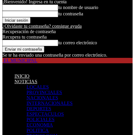
¡Bienvenido! Ingresa en tu cuenta
tu nombre de usuario
tu contraseña
¿Olvidaste tu contraseña? consigue ayuda
Recuperación de contraseña
Recupera tu contraseña
tu correo electrónico
Se te ha enviado una contraseña por correo electrónico.
EL MUNICIPAL
INICIO
NOTICIAS
LOCALES
PROVINCIALES
NACIONALES
INTERNACIONALES
DEPORTES
ESPECTACULOS
POLICIALES
ECONOMIA
POLITICA