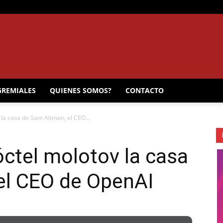
EL
GREMIALES
QUIENES SOMOS?
CONTACTO
 la casa de Sam Altman, el CEO...
MUNICIPAL
ctel molotov la casa
el CEO de OpenAI