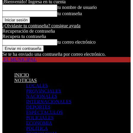
¡Bienvenido! Ingresa en tu cuenta
tu nombre de usuario
tu contraseña
¿Olvidaste tu contraseña? consigue ayuda
Recuperación de contraseña
Recupera tu contraseña
tu correo electrónico
Se te ha enviado una contraseña por correo electrónico.
EL MUNICIPAL
INICIO
NOTICIAS
LOCALES
PROVINCIALES
NACIONALES
INTERNACIONALES
DEPORTES
ESPECTACULOS
POLICIALES
ECONOMIA
POLITICA