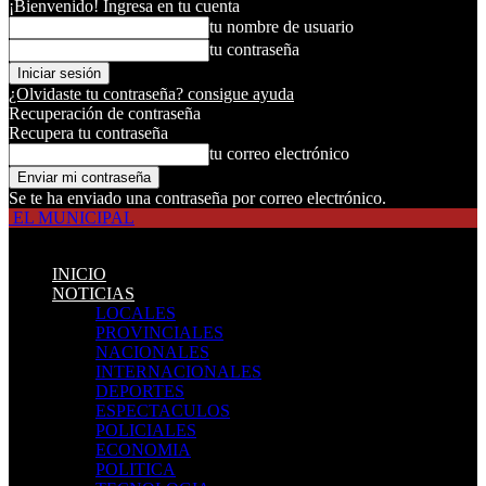
¡Bienvenido! Ingresa en tu cuenta
tu nombre de usuario
tu contraseña
¿Olvidaste tu contraseña? consigue ayuda
Recuperación de contraseña
Recupera tu contraseña
tu correo electrónico
Se te ha enviado una contraseña por correo electrónico.
EL MUNICIPAL
INICIO
NOTICIAS
LOCALES
PROVINCIALES
NACIONALES
INTERNACIONALES
DEPORTES
ESPECTACULOS
POLICIALES
ECONOMIA
POLITICA