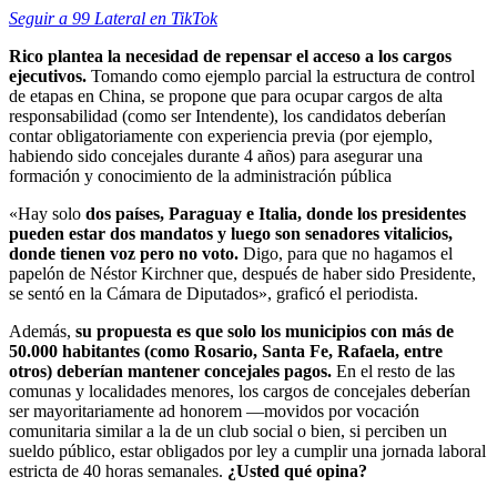
Seguir a 99 Lateral en TikTok
Rico plantea la necesidad de repensar el acceso a los cargos
ejecutivos.
Tomando como ejemplo parcial la estructura de control
de etapas en China, se propone que para ocupar cargos de alta
responsabilidad (como ser Intendente), los candidatos deberían
contar obligatoriamente con experiencia previa (por ejemplo,
habiendo sido concejales durante 4 años) para asegurar una
formación y conocimiento de la administración pública
«Hay solo
dos países, Paraguay e Italia, donde los presidentes
pueden estar dos mandatos y luego son senadores vitalicios,
donde tienen voz pero no voto.
Digo, para que no hagamos el
papelón de Néstor Kirchner que, después de haber sido Presidente,
se sentó en la Cámara de Diputados», graficó el periodista.
Además,
su propuesta es que solo los municipios con más de
50.000 habitantes (como Rosario, Santa Fe, Rafaela, entre
otros) deberían mantener concejales pagos.
En el resto de las
comunas y localidades menores, los cargos de concejales deberían
ser mayoritariamente ad honorem —movidos por vocación
comunitaria similar a la de un club social
o bien, si perciben un
sueldo público, estar obligados por ley a cumplir una jornada laboral
estricta de 40 horas semanales.
¿Usted qué opina?