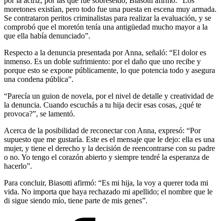
por la actriz, por las que fue sobreseído, Biasotti afirmó: “Los
moretones existían, pero todo fue una puesta en escena muy armada.
Se contrataron peritos criminalistas para realizar la evaluación, y se
comprobó que el moretón tenía una antigüedad mucho mayor a la
que ella había denunciado”.
Respecto a la denuncia presentada por Anna, señaló: “El dolor es
inmenso. Es un doble sufrimiento: por el daño que uno recibe y
porque esto se expone públicamente, lo que potencia todo y asegura
una condena pública”.
“Parecía un guion de novela, por el nivel de detalle y creatividad de
la denuncia. Cuando escuchás a tu hija decir esas cosas, ¿qué te
provoca?”, se lamentó.
Acerca de la posibilidad de reconectar con Anna, expresó: “Por
supuesto que me gustaría. Este es el mensaje que le dejo: ella es una
mujer, y tiene el derecho y la decisión de reencontrarse con su padre
o no. Yo tengo el corazón abierto y siempre tendré la esperanza de
hacerlo”.
Para concluir, Biasotti afirmó: “Es mi hija, la voy a querer toda mi
vida. No importa que haya rechazado mi apellido; el nombre que le
di sigue siendo mío, tiene parte de mis genes”.