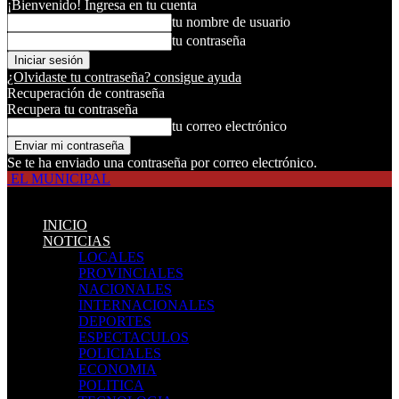
¡Bienvenido! Ingresa en tu cuenta
tu nombre de usuario
tu contraseña
¿Olvidaste tu contraseña? consigue ayuda
Recuperación de contraseña
Recupera tu contraseña
tu correo electrónico
Se te ha enviado una contraseña por correo electrónico.
EL MUNICIPAL
INICIO
NOTICIAS
LOCALES
PROVINCIALES
NACIONALES
INTERNACIONALES
DEPORTES
ESPECTACULOS
POLICIALES
ECONOMIA
POLITICA