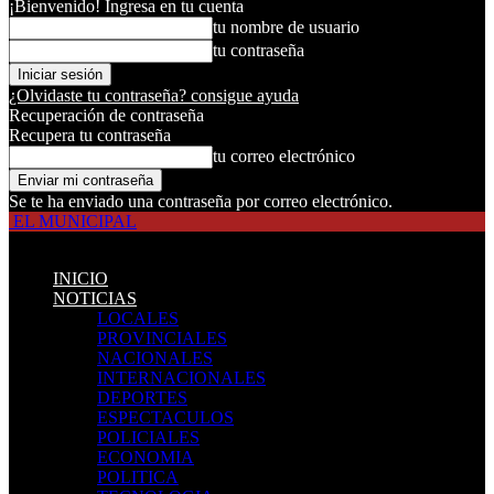
¡Bienvenido! Ingresa en tu cuenta
tu nombre de usuario
tu contraseña
¿Olvidaste tu contraseña? consigue ayuda
Recuperación de contraseña
Recupera tu contraseña
tu correo electrónico
Se te ha enviado una contraseña por correo electrónico.
EL MUNICIPAL
INICIO
NOTICIAS
LOCALES
PROVINCIALES
NACIONALES
INTERNACIONALES
DEPORTES
ESPECTACULOS
POLICIALES
ECONOMIA
POLITICA