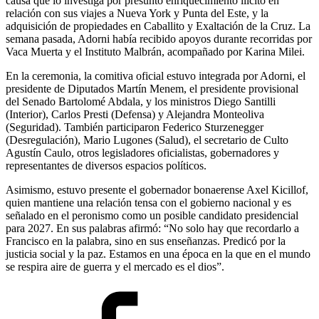
causa que lo investiga por presunto enriquecimiento ilícito en
relación con sus viajes a Nueva York y Punta del Este, y la
adquisición de propiedades en Caballito y Exaltación de la Cruz. La
semana pasada, Adorni había recibido apoyos durante recorridas por
Vaca Muerta y el Instituto Malbrán, acompañado por Karina Milei.
En la ceremonia, la comitiva oficial estuvo integrada por Adorni, el
presidente de Diputados Martín Menem, el presidente provisional
del Senado Bartolomé Abdala, y los ministros Diego Santilli
(Interior), Carlos Presti (Defensa) y Alejandra Monteoliva
(Seguridad). También participaron Federico Sturzenegger
(Desregulación), Mario Lugones (Salud), el secretario de Culto
Agustín Caulo, otros legisladores oficialistas, gobernadores y
representantes de diversos espacios políticos.
Asimismo, estuvo presente el gobernador bonaerense Axel Kicillof,
quien mantiene una relación tensa con el gobierno nacional y es
señalado en el peronismo como un posible candidato presidencial
para 2027. En sus palabras afirmó: “No solo hay que recordarlo a
Francisco en la palabra, sino en sus enseñanzas. Predicó por la
justicia social y la paz. Estamos en una época en la que en el mundo
se respira aire de guerra y el mercado es el dios”.