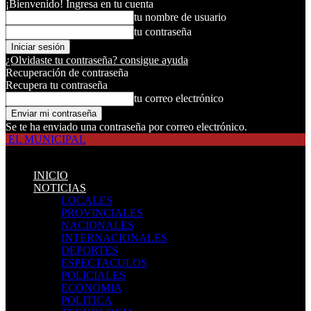
¡Bienvenido! Ingresa en tu cuenta
tu nombre de usuario
tu contraseña
¿Olvidaste tu contraseña? consigue ayuda
Recuperación de contraseña
Recupera tu contraseña
tu correo electrónico
Se te ha enviado una contraseña por correo electrónico.
EL MUNICIPAL
INICIO
NOTICIAS
LOCALES
PROVINCIALES
NACIONALES
INTERNACIONALES
DEPORTES
ESPECTACULOS
POLICIALES
ECONOMIA
POLITICA