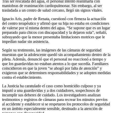
Tras ser rescatada del agua, el personal intentó reanimarla con
maniobras de reanimación cardiopulmonar. Sin embargo, al ser
trasladada a un centro de salud cercano, llegó sin signos vitales.
Ignacio Aris, padre de Renata, cuestionó con firmeza la actuación
del centro terapéutico y afirmó que su hija no estaba en condiciones
de valerse por sí misma dentro del agua. “Se supone que es un lugar
preparado para chicos con discapacidad y la dejaron sola”, señaló,
subrayando que la menor presentaba limitaciones motrices que le
impedían nadar sin asistencia.
Según su testimonio, las imágenes de las cámaras de seguridad
muestran que la adolescente quedó sin acompañamiento dentro de la
pileta. Además, denunció que el personal no reaccionó a tiempo y
que los guardavidas no estaban atentos a lo que sucedía. Familiares
coincidieron en que la joven “se ahogó por falta de atención” y
exigieron que se determinen responsabilidades y se adopten medidas
contra el establecimiento.
La Justicia ha caratulado el caso como homicidio culposo y ya
imputó a una guardavidas y a dos cuidadores, sospechosos de
incumplir sus deberes de cuidado. Los investigadores analizan
testimonios y registros de cámaras para recrear los minutos previos
al accidente y establecer si se respetaron los protocolos de seguridad
en un ámbito especialmente sensible, destinado a la atención de