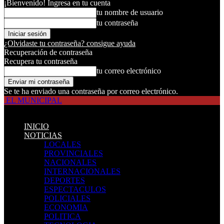
¡Bienvenido! Ingresa en tu cuenta
tu nombre de usuario
tu contraseña
¿Olvidaste tu contraseña? consigue ayuda
Recuperación de contraseña
Recupera tu contraseña
tu correo electrónico
Se te ha enviado una contraseña por correo electrónico.
EL MUNICIPAL
INICIO
NOTICIAS
LOCALES
PROVINCIALES
NACIONALES
INTERNACIONALES
DEPORTES
ESPECTACULOS
POLICIALES
ECONOMIA
POLITICA