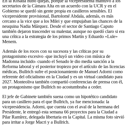
En la Rosada hubo quejas, porque la vicepresidenta mantuvo a los
secretarios de la Cámara Alta en un acuerdo con la UCR y en el
Gobierno se quedó sin gente propia en casilleros sensibles. El
vicepresidente provisional, Bartolomé Abdala, además, es más
cercano a la vice que a los Milei y que empujaban las chances de la
neuquina Nadia Márquez. Desde el sector de Santiago Caputo
también dejaron trascender su malestar, aunque no quedó claro si era
una crítica a la estrategia de los primos Martín y Eduardo «Lule»
Menem.
Además de los roces con su sucesora y las críticas por su
protagonismo excesivo -que incluyó un video con música de
Madonna incluido- cuando el Senado le dio media sanción a la
Reforma laboral y el posterior tropiezo por el artículo de las licencias
médicas, Bullrich sufre el posicionamiento de Manuel Adorni como
referente del oficialismo en la Ciudad y es un virtual candidato para
2027. Monteoliva también compartió conferencias de prensa con él,
un protagonismo que Bullrich no acostumbraba a ceder.
El jefe de Gabinete también suena como un hipotético candidato
para un casillero para el que Bullrich, ya fue mencionada: la
vicepresidencia. Adorni, que cuenta con el aval de la hermana del
Presidente, le entregó esta semana 66 proyectos para la Ciudad a
Pilar Ramírez, delegada libertaria en la Capital. La misma foto sirvió
para irritar a Jorge Macri y a Bullrich.