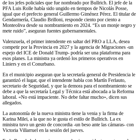
de los jefes policiales que fue nombrado por Bullrich. El jefe de la
PFA Luis Rolle había sido ungido en tiempos de Nicolás Posse,
igual que el prefecto general Guillermo Giménez Pérez. El titular de
Gendarmería, Claudio Brilloni, responde ciento por ciento a
Monteoliva desde su nombramiento en 2024. “Es un monje negro y
mete ruido”, aseguran fuentes gubernamentales.
Valenzuela, el primer intendente en saltar del PRO a LLA, desea
competir por la Provincia en 2027 y la agencia de Migraciones -un
espejo del ICE de Donald Trump- podría ser una plataforma para
esos planes. La ministra ya ordenó los primeros operativos en
Liniers y en el Conurbano.
En el municipio aseguran que la secretaría general de Presidencia le
garantizó el lugar, que el intendente habla con Martín Ferlauto,
secretario de Seguridad, y que la demora para el nombramiento se
debe a que la secretaría Legal y Técnica está abocada a la Reforma
laboral. «No está impaciente. No debe faltar mucho», dicen sus
allegados.
La autonomía de la nueva ministra tiene la venia y la firma de
Karina Milei, a la que no le gusta el estilo de Bullrich. La ex
ministra tuvo un gesto de concordia -un beso ante las cámaras- con
Victoria Villarruel en la sesión del jueves.