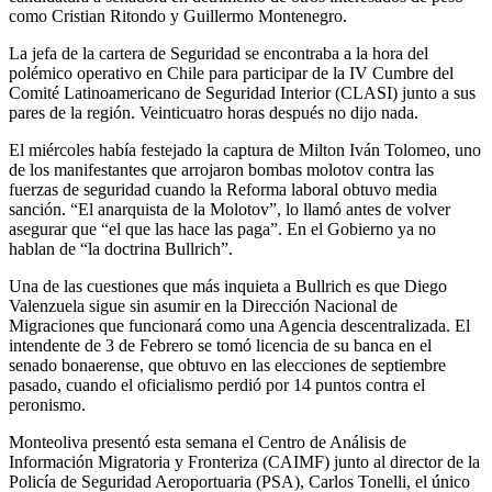
como Cristian Ritondo y Guillermo Montenegro.
La jefa de la cartera de Seguridad se encontraba a la hora del
polémico operativo en Chile para participar de la IV Cumbre del
Comité Latinoamericano de Seguridad Interior (CLASI) junto a sus
pares de la región. Veinticuatro horas después no dijo nada.
El miércoles había festejado la captura de Milton Iván Tolomeo, uno
de los manifestantes que arrojaron bombas molotov contra las
fuerzas de seguridad cuando la Reforma laboral obtuvo media
sanción. “El anarquista de la Molotov”, lo llamó antes de volver
asegurar que “el que las hace las paga”. En el Gobierno ya no
hablan de “la doctrina Bullrich”.
Una de las cuestiones que más inquieta a Bullrich es que Diego
Valenzuela sigue sin asumir en la Dirección Nacional de
Migraciones que funcionará como una Agencia descentralizada. El
intendente de 3 de Febrero se tomó licencia de su banca en el
senado bonaerense, que obtuvo en las elecciones de septiembre
pasado, cuando el oficialismo perdió por 14 puntos contra el
peronismo.
Monteoliva presentó esta semana el Centro de Análisis de
Información Migratoria y Fronteriza (CAIMF) junto al director de la
Policía de Seguridad Aeroportuaria (PSA), Carlos Tonelli, el único