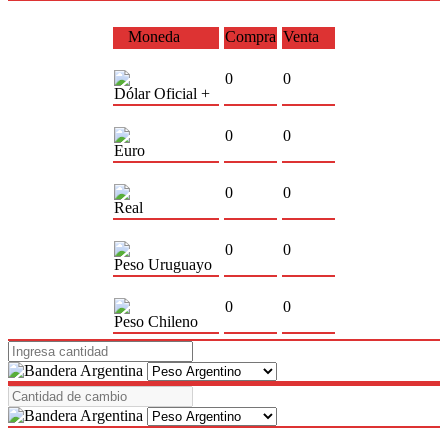
Moneda
Compra
Venta
0
0
Dólar Oficial +
0
0
Euro
0
0
Real
0
0
Peso Uruguayo
0
0
Peso Chileno