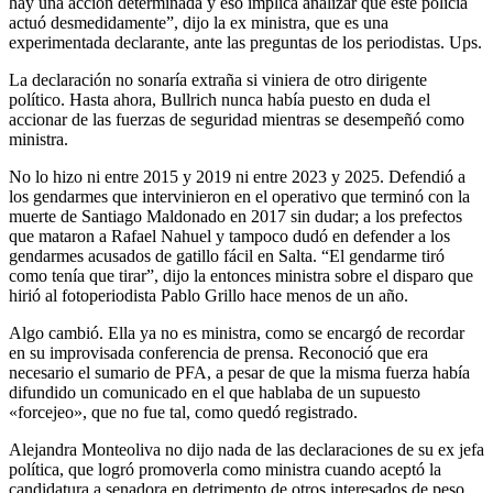
hay una acción determinada y eso implica analizar que este policía
actuó desmedidamente”, dijo la ex ministra, que es una
experimentada declarante, ante las preguntas de los periodistas. Ups.
La declaración no sonaría extraña si viniera de otro dirigente
político. Hasta ahora, Bullrich nunca había puesto en duda el
accionar de las fuerzas de seguridad mientras se desempeñó como
ministra.
No lo hizo ni entre 2015 y 2019 ni entre 2023 y 2025. Defendió a
los gendarmes que intervinieron en el operativo que terminó con la
muerte de Santiago Maldonado en 2017 sin dudar; a los prefectos
que mataron a Rafael Nahuel y tampoco dudó en defender a los
gendarmes acusados de gatillo fácil en Salta. “El gendarme tiró
como tenía que tirar”, dijo la entonces ministra sobre el disparo que
hirió al fotoperiodista Pablo Grillo hace menos de un año.
Algo cambió. Ella ya no es ministra, como se encargó de recordar
en su improvisada conferencia de prensa. Reconoció que era
necesario el sumario de PFA, a pesar de que la misma fuerza había
difundido un comunicado en el que hablaba de un supuesto
«forcejeo», que no fue tal, como quedó registrado.
Alejandra Monteoliva no dijo nada de las declaraciones de su ex jefa
política, que logró promoverla como ministra cuando aceptó la
candidatura a senadora en detrimento de otros interesados de peso