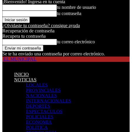
¡Bienvenido! Ingresa en tu cuenta
tu nombre de usuario
tu contraseña
¿Olvidaste tu contraseña? consigue ayuda
Recuperación de contraseña
Recupera tu contraseña
tu correo electrónico
Se te ha enviado una contraseña por correo electrónico.
EL MUNICIPAL
INICIO
NOTICIAS
LOCALES
PROVINCIALES
NACIONALES
INTERNACIONALES
DEPORTES
ESPECTACULOS
POLICIALES
ECONOMIA
POLITICA