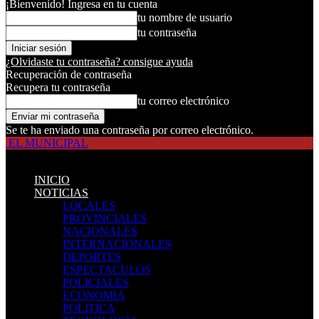
¡Bienvenido! Ingresa en tu cuenta
tu nombre de usuario
tu contraseña
¿Olvidaste tu contraseña? consigue ayuda
Recuperación de contraseña
Recupera tu contraseña
tu correo electrónico
Se te ha enviado una contraseña por correo electrónico.
EL MUNICIPAL
INICIO
NOTICIAS
LOCALES
PROVINCIALES
NACIONALES
INTERNACIONALES
DEPORTES
ESPECTACULOS
POLICIALES
ECONOMIA
POLITICA